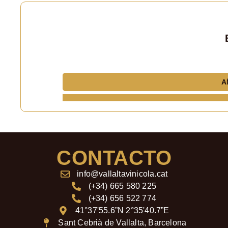
A
CONTACTO
info@vallaltavinicola.cat
(+34) 665 580 225
(+34) 656 522 774
41°37'55.6”N 2°35'40.7”E
Sant Cebrià de Vallalta, Barcelona