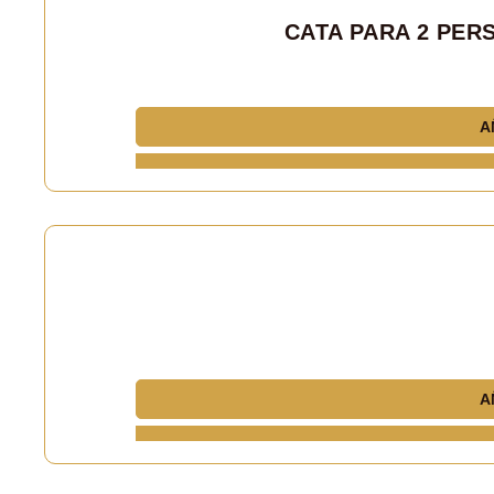
CATA PARA 2 PER
A
A