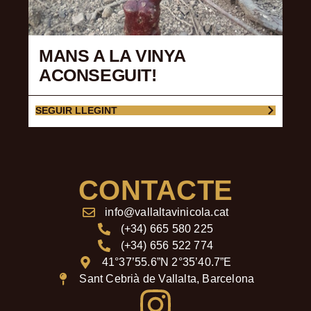
MANS A LA VINYA
ACONSEGUIT!
SEGUIR LLEGINT
CONTACTE
info@vallaltavinicola.cat
(+34) 665 580 225
(+34) 656 522 774
41°37’55.6”N 2°35’40.7”E
Sant Cebrià de Vallalta, Barcelona