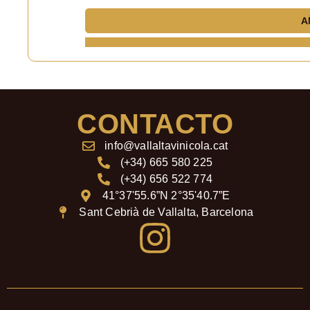
A
CONTACTO
info@vallaltavinicola.cat
(+34) 665 580 225
(+34) 656 522 774
41°37'55.6”N 2°35'40.7”E
Sant Cebrià de Vallalta, Barcelona