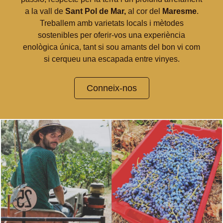
a la vall de
Sant Pol de Mar,
al cor del
Maresme
.
Treballem amb varietats locals i mètodes
sostenibles per oferir-vos una experiència
enològica única, tant si sou amants del bon vi com
si cerqueu una escapada entre vinyes.
Conneix-nos