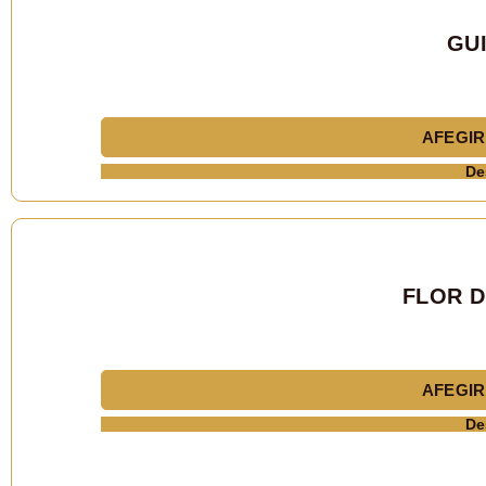
GUI
AFEGIR
De
FLOR D
AFEGIR
De