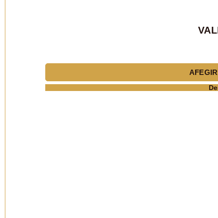
VAL
AFEGIR
De