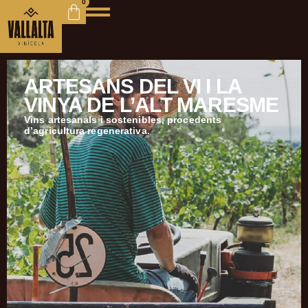
0
ARTESANS DEL VI I LA
VINYA DE L’ALT MARESME
Vins artesanals i sostenibles, procedents
d’agricultura regenerativa.