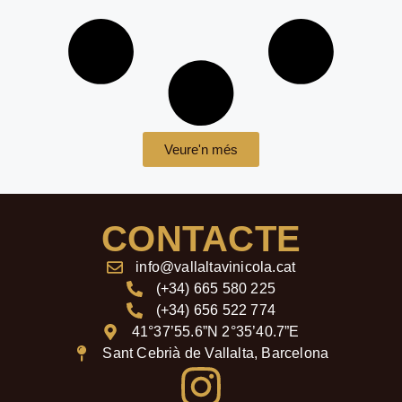
Veure'n més
CONTACTE
info@vallaltavinicola.cat
(+34) 665 580 225
(+34) 656 522 774
41°37’55.6”N 2°35’40.7”E
Sant Cebrià de Vallalta, Barcelona